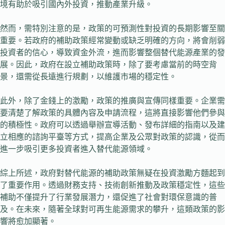
境有助於吸引國內外投資，推動產業升級。
然而，需特別注意的是，政策的可預測性對投資的長期影響至關
重要。若政府的補助政策經常變動或缺乏明確的方向，將會削弱
投資者的信心，導致資金外流，進而影響整個替代能源產業的發
展。因此，政府在設立補助政策時，除了要考慮當前的時空背
景，還需從長遠進行規劃，以維護市場的穩定性。
此外，除了金錢上的激勵，政策的推廣與宣傳同樣重要。企業需
要清楚了解政策的具體內容及申請流程，這將直接影響他們參與
的積極性。政府可以透過舉辦宣導活動、發布詳細的指南以及建
立相應的諮詢平臺等方式，提高企業及公眾對政策的認識，從而
進一步吸引更多投資者進入替代能源領域。
綜上所述，政府對替代能源的補助政策無疑在投資激勵方麵起到
了重要作用。透過財務支持、技術創新推動及政策穩定性，這些
補助不僅提升了行業發展潛力，還促進了社會對環保意識的普
及。在未來，隨著全球對可再生能源需求的攀升，這類政策的影
響將愈加顯著。