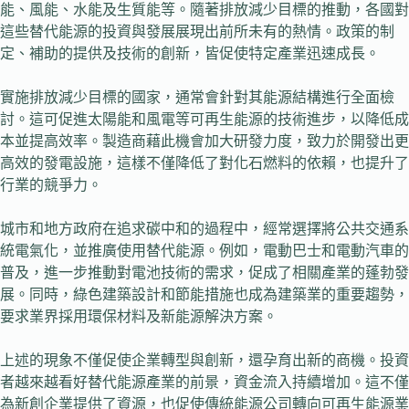
能、風能、水能及生質能等。隨著排放減少目標的推動，各國對
這些替代能源的投資與發展展現出前所未有的熱情。政策的制
定、補助的提供及技術的創新，皆促使特定產業迅速成長。
實施排放減少目標的國家，通常會針對其能源結構進行全面檢
討。這可促進太陽能和風電等可再生能源的技術進步，以降低成
本並提高效率。製造商藉此機會加大研發力度，致力於開發出更
高效的發電設施，這樣不僅降低了對化石燃料的依賴，也提升了
行業的競爭力。
城市和地方政府在追求碳中和的過程中，經常選擇將公共交通系
統電氣化，並推廣使用替代能源。例如，電動巴士和電動汽車的
普及，進一步推動對電池技術的需求，促成了相關產業的蓬勃發
展。同時，綠色建築設計和節能措施也成為建築業的重要趨勢，
要求業界採用環保材料及新能源解決方案。
上述的現象不僅促使企業轉型與創新，還孕育出新的商機。投資
者越來越看好替代能源產業的前景，資金流入持續增加。這不僅
為新創企業提供了資源，也促使傳統能源公司轉向可再生能源業