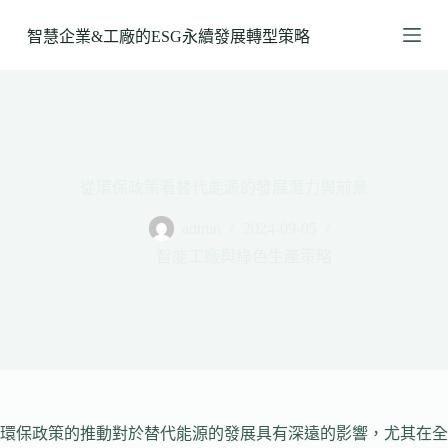
跳
智慧企業&工廠的ESG永續發展轉型策略
至
主
要
內
容
從環保政策看替代能源的發展潛力與前景
admin
2024-09-05
智能工廠與綠色生產策略
環保政策的推動對於替代能源的發展具有深遠的影響，尤其在全