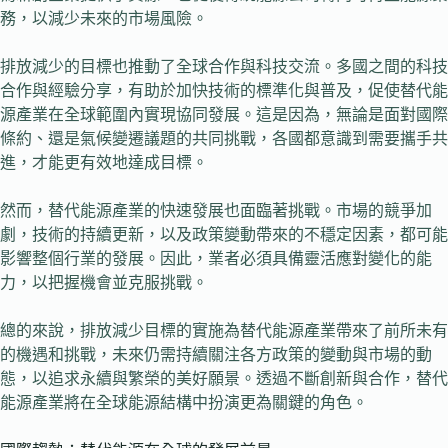
務，以減少未來的市場風險。
排放減少的目標也推動了全球合作與科技交流。多國之間的科技
合作與經驗分享，有助於加快技術的標準化與普及，促使替代能
源產業在全球範圍內實現協同發展。這是因為，無論是面對國際
條約、還是氣候變遷議題的共同挑戰，各國都意識到需要攜手共
進，才能更有效地達成目標。
然而，替代能源產業的快速發展也面臨著挑戰。市場的競爭加
劇，技術的持續更新，以及政策變動帶來的不穩定因素，都可能
影響整個行業的發展。因此，業者必須具備靈活應對變化的能
力，以把握機會並克服挑戰。
總的來說，排放減少目標的實施為替代能源產業帶來了前所未有
的機遇和挑戰，未來仍需持續關注各方政策的變動與市場的動
態，以追求永續與繁榮的美好願景。透過不斷創新與合作，替代
能源產業將在全球能源結構中扮演更為關鍵的角色。