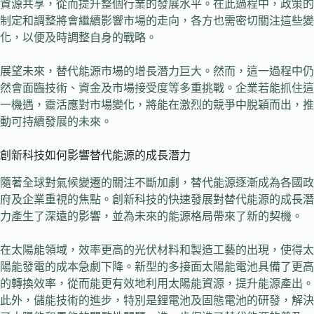
資源共享，從而提升整個行業的發展水平。在此過程中，政策的
制定和調整將會繼續影響市場的走向，各方也需密切關注這些變
化，以便及時調整自身的戰略。
展望未來，替代能源市場的增長潛力巨大。然而，這一過程中仍
然會面臨技術、資金及市場接受度等多重挑戰。企業若能抓住這
一機遇，靈活應對市場變化，將能在激烈的競爭中脫穎而出，推
動可持續發展的未來。
創新科技如何影響替代能源的成長潛力
隨著全球對氣候變遷的關注不斷加劇，替代能源逐漸成為各國政
府及企業重視的焦點。創新科技的快速發展對替代能源的成長潛
力產生了深遠的影響，並為未來的能源格局帶來了新的契機。
在太陽能領域，效率更高的光伏材料和製造工藝的出現，使得太
陽能發電的成本急劇下降。新型的多接面太陽能電池具備了更高
的轉換效率，從而能更有效地利用太陽能資源，提升能源產出。
此外，儲能技術的進步，特別是鋰電池及固態電池的研發，解決