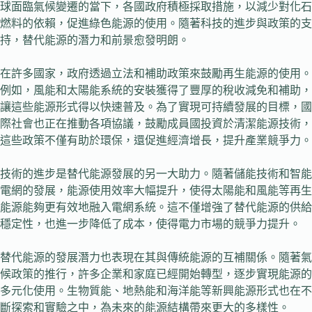
球面臨氣候變遷的當下，各國政府積極採取措施，以減少對化石
燃料的依賴，促進綠色能源的使用。隨著科技的進步與政策的支
持，替代能源的潛力和前景愈發明朗。
在許多國家，政府透過立法和補助政策來鼓勵再生能源的使用。
例如，風能和太陽能系統的安裝獲得了豐厚的稅收減免和補助，
讓這些能源形式得以快速普及。為了實現可持續發展的目標，國
際社會也正在推動各項協議，鼓勵成員國投資於清潔能源技術，
這些政策不僅有助於環保，還促進經濟增長，提升產業競爭力。
技術的進步是替代能源發展的另一大助力。隨著儲能技術和智能
電網的發展，能源使用效率大幅提升，使得太陽能和風能等再生
能源能夠更有效地融入電網系統。這不僅增強了替代能源的供給
穩定性，也進一步降低了成本，使得電力市場的競爭力提升。
替代能源的發展潛力也表現在其與傳統能源的互補關係。隨著氣
候政策的推行，許多企業和家庭已經開始轉型，逐步實現能源的
多元化使用。生物質能、地熱能和海洋能等新興能源形式也在不
斷探索和實驗之中，為未來的能源結構帶來更大的多樣性。