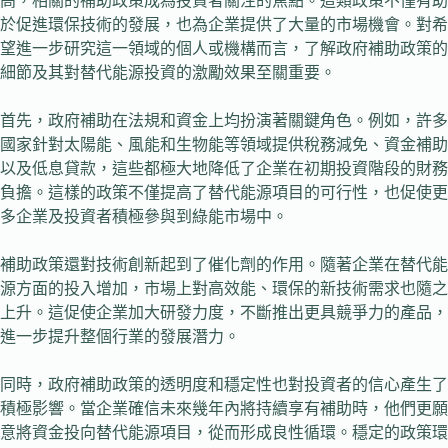
高，相關的補助政策成為投資者關注的焦點。這類政策不僅有助
於促進環保技術的發展，也為企業提供了大量的市場機會。對希
望進一步研究這一領域的個人或機構而言，了解政府補助政策的
細節及其對替代能源投資的激勵效果至關重要。
首先，政府補助在法規和資金上均扮演著關鍵角色。例如，許多
國家針對太陽能、風能和生物能等領域提供稅務減免、資金補助
以及低息貸款，這些都極大地降低了企業在初期投資階段的財務
負擔。這樣的政策不僅提高了替代能源項目的可行性，也促使更
多企業及投資者積極參與到綠能市場中。
補助政策還對技術創新起到了催化劑的作用。隨著企業在替代能
源方面的投入增加，市場上對高效能、環保的新技術需求也隨之
上升。這促使企業加大研發力度，不斷推出更具競爭力的產品，
進一步提升整個行業的發展潛力。
同時，政府補助政策的透明度和穩定性也對投資者的信心產生了
積極影響。當企業確信未來幾年內將持續享有補助時，他們更願
意將資金投向替代能源項目，從而形成良性循環。穩定的政策環