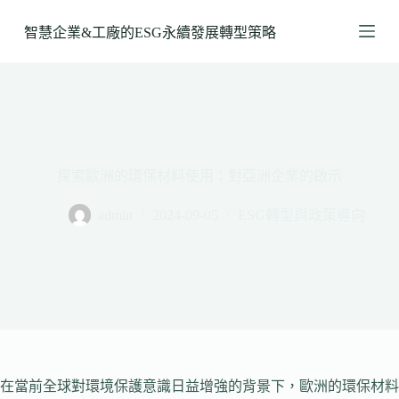
跳
智慧企業&工廠的ESG永續發展轉型策略
至
主
要
內
容
探索歐洲的環保材料使用：對亞洲企業的啟示
admin
2024-09-05
ESG轉型與政策導向
在當前全球對環境保護意識日益增強的背景下，歐洲的環保材料