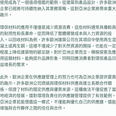
使用成為了一個值得借鑑的範例。從建築到產品設計，許多歐洲
企業已經將可持續性納入其業務策略，這對亞洲企業將帶來重大
啟示。
環保材料的應用不僅僅是減少資源浪費，這些材料通常具備較高
的耐用性和長壽命，從而降低了整體運營成本與人力資源的投
入。以回收材料為例，許多歐洲建築公司在其項目中使用再生混
凝土或再生鋼，這樣不僅減少了對天然資源的開採，也能在一定
程度上降低建築物的碳足跡。對於亞洲企業而言，積極探索及應
用這類材料，能夠提升品牌形象，同時回應消費者對環保產品日
益增長的需求。
此外，歐洲企業在供應鏈管理上的努力也可為亞洲企業提供寶貴
的啟示。許多歐洲公司透過與環保材料供應商建立長期合作關
係，保證了材料的穩定供應與優質來源。這種做法不僅促進了當
地經濟的發展，還對環境負責任的供應鏈管理提供了有效範例。
亞洲企業若能借鑑這一模式，不僅能夠優化自己的供應鏈，還能
增強與合作夥伴之間的信任與合作。