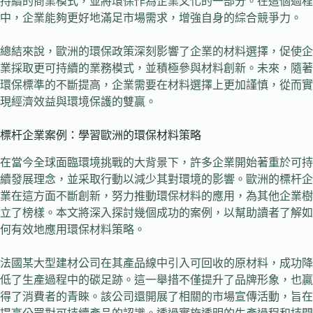
持續的商業模式，並將環保作為企業文化的一部分。在這個過程
中，企業能夠更好地滿足市場需求，增強自身的綜合競爭力。
總結來說，歐洲的環保政策深刻影響了企業的材料選擇，促使企
業採取更可持續的業務模式，並積極參與材料創新。未來，隨著
環保標準的不斷提高，企業需要在材料選擇上更加謹慎，從而實
現經濟效益與環境保護的雙贏。
標杆企業案例：學習歐洲的環保材料策略
在當今全球面臨環境挑戰的大背景下，許多企業開始著重於可持
續發展理念，並采取行動以減少其對環境的影響。歐洲的標杆企
業在這方面不斷創新，努力推動環保材料的應用，為其他企業樹
立了榜樣。本文將深入探討幾個成功的案例，以幫助讀者了解如
何有效地應用環保材料策略。
法國某大型建材公司在其產品線中引入可回收的原材料，成功降
低了生產過程中的碳足跡。這一舉措不僅提升了品牌形象，也贏
得了消費者的青睞。該公司還開展了相關的市場宣傳活動，旨在