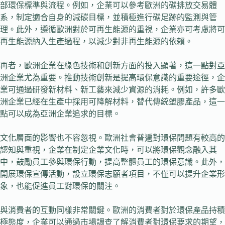
部環保標準與流程。例如，企業可以參考歐洲的碳排放交易體
系，制定適合自身的減碳目標，並積極進行碳足跡的監測與管
理。此外，遵循歐洲對於可再生能源的重視，企業亦可考慮將可
再生能源納入生產過程，以減少對非再生能源的依賴。
再者，歐洲企業在綠色技術和創新方面的投入顯著，這一點對亞
洲企業尤為重要。推動技術創新是提高環保意識的重要途徑，企
業可通過研發新材料、新工藝來減少資源的消耗。例如，許多歐
洲企業已經在生產中採用可降解材料，替代傳統塑膠產品，這一
點可以成為亞洲企業追求的目標。
文化層面的影響也不容忽視。歐洲社會普遍對環保問題有較高的
認知與重視，企業在制定企業文化時，可以將環保觀念融入其
中，鼓勵員工參與環保行動，提高整體員工的環保意識。此外，
開展環保宣傳活動，設立環保志願者項目，不僅可以提升企業形
象，也能促進員工對環保的關注。
與消費者的互動同樣非常關鍵。歐洲的消費者對於環保產品持積
極態度，企業可以通過市場調查了解消費者對環保要求的期望，