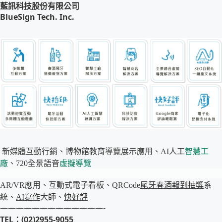
藍訊科技股份有限公司
BlueSign Tech. Inc.
新媒體互動行銷、博物館教育導覽展示應用、AI人工
智慧工
廠
、720全景語音
虛擬導覽
AR/VR應用、互動式電子看板、QRCode
尾牙春酒報到
抽獎
系
統、
AI寫作
大師、
快好評
—————————————-
TEL：(02)2955-9055