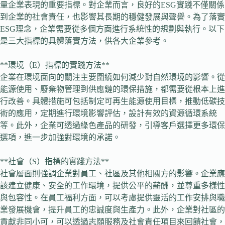
量企業表現的重要指標。對企業而言，良好的ESG實踐不僅關係
到企業的社會責任，也影響其長期的穩健發展與聲譽。為了落實
ESG理念，企業需要從多個方面進行系統性的規劃與執行。以下
是三大指標的具體落實方法，供各大企業參考。
**環境（E）指標的實踐方法**
企業在環境面向的關注主要圍繞如何減少對自然環境的影響。從
能源使用、廢棄物管理到供應鏈的環保措施，都需要從根本上進
行改善。具體措施可包括制定可再生能源使用目標，推動低碳技
術的應用，定期進行環境影響評估，設計有效的資源循環系統
等。此外，企業可透過綠色產品的研發，引導客戶選擇更多環保
選項，進一步加強對環境的承諾。
**社會（S）指標的實踐方法**
社會層面則強調企業對員工、社區及其他相關方的影響。企業應
該建立健康、安全的工作環境，提供公平的薪酬，並尊重多樣性
與包容性。在員工福利方面，可以考慮提供靈活的工作安排與職
業發展機會，提升員工的忠誠度與生產力。此外，企業對社區的
貢獻非同小可，可以透過志願服務及社會責任項目來回饋社會，