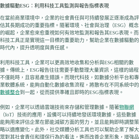
數據驅動ESG：利用科技工具監測與報告指標表現
在當前商業環境中，企業的社會責任與可持續發展正逐漸成為評
估其長期成功的重要指標。隨著環境、社會與治理（ESG）概念
的崛起，企業愈來愈重視如何有效地監測和報告其ESG表現。而
科技工具正是實現這一目標的重要助力，幫助企業在數據驅動的
時代內，提升透明度與責任感。
利用科技工具，企業可以更高效地收集和分析與ESG相關的數
據。傳統上，ESG報告往往需要手動整理大量資訊，這樣的過程
不僅耗時，且容易產生錯誤。而現代科技，如數據分析平台和專
業軟體系統，能夠自動化數據收集流程，將散布在不同系統中的
數據整合
到一起，從而提供準確且即時的ESG指標表現。
例如，企業可以透過雲端技術來存儲和管理數據。隨著
物聯網
（IoT）技術的應用，設備可以持續地發送環境數據，這些數據
能夠用來評估企業在節能減碳方面的努力，並且能夠即時調整策
略以適應變化。此外，社交媒體分析工具也可以幫助企業了解大
眾對其社會責任和環保行為的看法，進而改善企業形象，增強品