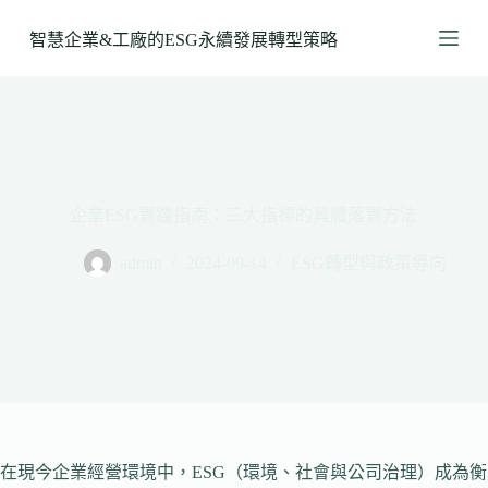
跳
智慧企業&工廠的ESG永續發展轉型策略
至
主
要
內
容
企業ESG實踐指南：三大指標的具體落實方法
admin
2024-09-14
ESG轉型與政策導向
在現今企業經營環境中，ESG（環境、社會與公司治理）成為衡