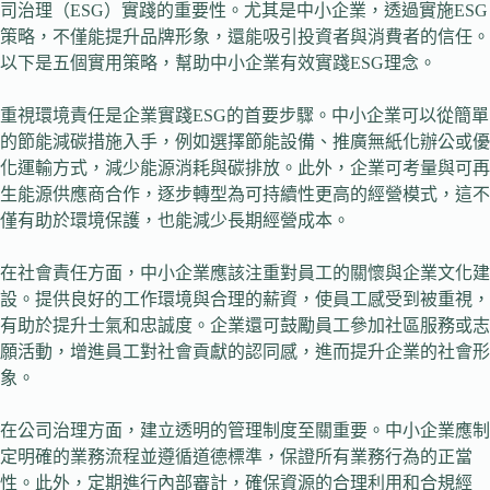
司治理（ESG）實踐的重要性。尤其是中小企業，透過實施ESG
策略，不僅能提升品牌形象，還能吸引投資者與消費者的信任。
以下是五個實用策略，幫助中小企業有效實踐ESG理念。
重視環境責任是企業實踐ESG的首要步驟。中小企業可以從簡單
的節能減碳措施入手，例如選擇節能設備、推廣無紙化辦公或優
化運輸方式，減少能源消耗與碳排放。此外，企業可考量與可再
生能源供應商合作，逐步轉型為可持續性更高的經營模式，這不
僅有助於環境保護，也能減少長期經營成本。
在社會責任方面，中小企業應該注重對員工的關懷與企業文化建
設。提供良好的工作環境與合理的薪資，使員工感受到被重視，
有助於提升士氣和忠誠度。企業還可鼓勵員工參加社區服務或志
願活動，增進員工對社會貢獻的認同感，進而提升企業的社會形
象。
在公司治理方面，建立透明的管理制度至關重要。中小企業應制
定明確的業務流程並遵循道德標準，保證所有業務行為的正當
性。此外，定期進行內部審計，確保資源的合理利用和合規經