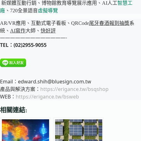
新媒體互動行銷、博物館教育導覽展示應用、AI人工
智慧工
廠
、720全景語音
虛擬導覽
AR/VR應用、互動式電子看板、QRCode
尾牙春酒報到
抽獎
系
統、
AI寫作
大師、
快好評
—————————————-
TEL：(02)2955-9055
Email：edward.shih@bluesign.com.tw
產品與解決方案：
https://erigance.tw/bsqshop
WEB：
https://erigance.tw/bsweb
相關連結: