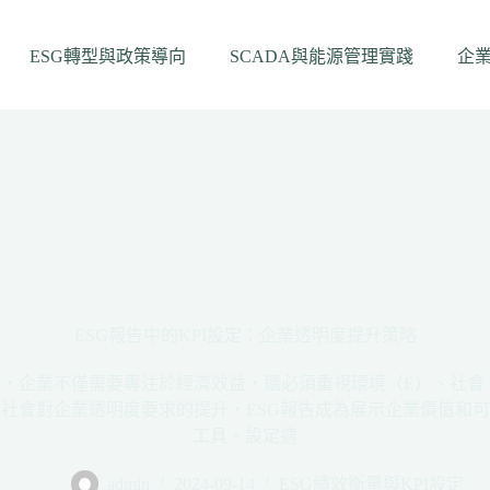
ESG轉型與政策導向
SCADA與能源管理實踐
企
ESG報告中的KPI設定：企業透明度提升策略
，企業不僅需要專注於經濟效益，還必須重視環境（E）、社會
社會對企業透明度要求的提升，ESG報告成為展示企業價值和
工具。設定適
admin
2024-09-14
ESG績效衡量與KPI設定