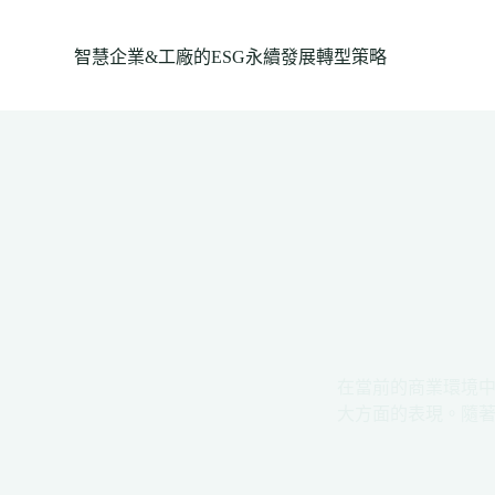
跳
至
智慧企業&工廠的ESG永續發展轉型策略
主
要
內
容
在當前的商業環境中
大方面的表現。隨著