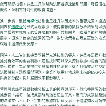
獻等關鍵指標。這些工具能幫助決策者迅速識別問題，發掘潛在
機會，並制定針對性的改善措施。
進一步講，數據
可視化
技術也是提升決策效率的重要元素。透過
圖表和
儀表板
的形式呈現數據，使得複雜的數據分析結果能以清
晰易懂的方式展示給管理層和相關利益相關者。這種直觀的數據
展示，促進了信息的流通與理解，幫助決策者在瞬息萬變的商業
環境中迅速做出反應。
同時，人工智能和機器學習等先進技術的導入，這些亦是提升數
據分析效率的重要利器。這些技術可以深入挖掘數據中隱含的趨
勢和模式，為企業提供更具預測性的洞察，從而打造靈活的ESG
決策機制。透過模型預測，企業可以更好地規劃未來的ESG投入
與資源分配，提升整體效率和影響力。
管理層應該重視對數據分析工具的投資與部署，並培養團隊的數
據素養，讓每一位成員都能夠熟悉這些工具，進而形成數據驅動
的決策文化。此外，定期的數據評估與反思，不僅能夠及時調整