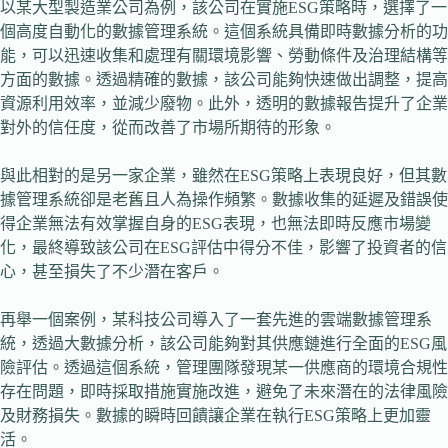
以某大型製造業公司為例，該公司在實施ESG策略時，選擇了一
個高度自動化的數據管理系統。這個系統具備即時數據分析的功
能，可以迅速收集和處理有關環境影響、勞動條件及治理結構等
方面的數據。透過精確的數據，該公司能夠快速做出調整，提高
資源利用效率，並減少廢物。此外，透明的數據報告提升了企業
對外的信任度，從而改善了市場所期待的形象。
與此相對的是另一家企業，雖然在ESG策略上表現良好，但其數
據管理系統卻是老舊且人為操作頻繁。數據收集的延遲及錯誤使
得企業無法有效掌握自身的ESG表現，也無法即時反應市場變
化，最終導致該公司在ESG評估中得分不佳，影響了投資者的信
心，甚至損失了不少潛在客戶。
再舉一個案例，某科技公司導入了一套先進的雲端數據管理系
統，透過大數據分析，該公司能夠對其供應鏈進行全面的ESG風
險評估。透過這個系統，管理團隊發現某一供應商的環境合規性
存在問題，即時採取措施實施改進，避免了未來潛在的法律風險
及財務損失。數據的瞬時回饋讓企業在執行ESG策略上更加靈
活。