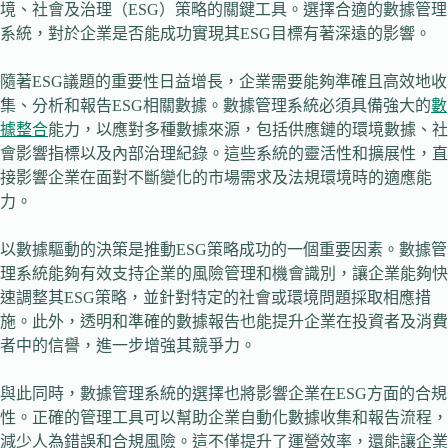
境、社會及治理（ESG）策略的關鍵工具。選擇合適的數據管理
系統，對於企業是否能成功實現其ESG目標有著深遠的影響。
隨著ESG議題的重要性日益增長，企業需要能夠準確且高效地收
集、分析和報告ESG相關數據。數據管理系統必須具備強大的
數
據整合
能力，以應對多種數據來源，包括供應鏈的環境數據、社
會影響指標以及內部治理紀錄。這些系統的靈活性和擴展性，直
接影響企業在面對不斷變化的市場需求及法規環境時的適應能
力。
以數據驅動的決策是推動ESG策略成功的一個重要因素。數據管
理系統能夠有效支持企業的風險管理和機會識別，讓企業能夠快
速調整其ESG策略，並針對特定的社會或環境問題採取相應措
施。此外，透明和準確的數據報告也能提升企業在投資者及消費
者中的信譽，進一步增強其競爭力。
與此同時，數據管理系統的選擇也將影響企業在ESG方面的合規
性。正確的管理工具可以幫助企業自動化數據收集和報告流程，
減少人為錯誤和合規風險。這不僅提升了運營效率，還能讓企業