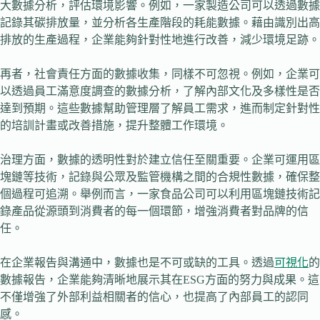
大數據分析，評估環境影響。例如，一家製造公司可以透過數據
記錄其碳排放量，並分析各生產階段的耗能數據。藉由識別出高
排放的生產過程，企業能夠針對性地進行改善，減少環境足跡。
再者，社會責任方面的數據收集，同樣不可忽視。例如，企業可
以透過員工滿意度調查的數據分析，了解內部文化及多樣性是否
達到預期。這些數據幫助管理層了解員工需求，進而制定針對性
的培訓計畫或改善措施，提升整體工作環境。
治理方面，數據的透明性對於建立信任至關重要。企業可運用區
塊鏈等技術，記錄與公眾及監管機構之間的合規性數據，確保整
個過程可追溯。舉例而言，一家食品公司可以利用區塊鏈技術記
錄產品從源頭到消費者的每一個環節，增強消費者對品牌的信
任。
在企業報告與溝通中，數據也是不可或缺的工具。透過
可視化
的
數據報告，企業能夠清晰地展示其在ESG方面的努力與成果。這
不僅增強了外部利益相關者的信心，也提高了內部員工的認同
感。