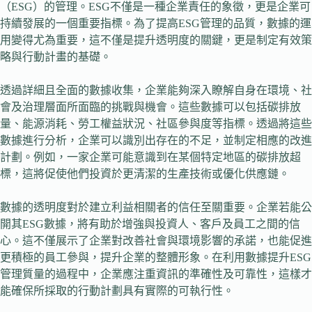
（ESG）的管理。ESG不僅是一種企業責任的象徵，更是企業可
持續發展的一個重要指標。為了提高ESG管理的品質，數據的運
用變得尤為重要，這不僅是提升透明度的關鍵，更是制定有效策
略與行動計畫的基礎。
透過詳細且全面的數據收集，企業能夠深入瞭解自身在環境、社
會及治理層面所面臨的挑戰與機會。這些數據可以包括碳排放
量、能源消耗、勞工權益狀況、社區參與度等指標。透過將這些
數據進行分析，企業可以識別出存在的不足，並制定相應的改進
計劃。例如，一家企業可能意識到在某個特定地區的碳排放超
標，這將促使他們投資於更清潔的生產技術或優化供應鏈。
數據的透明度對於建立利益相關者的信任至關重要。企業若能公
開其ESG數據，將有助於增強與投資人、客戶及員工之間的信
心。這不僅展示了企業對改善社會與環境影響的承諾，也能促進
更積極的員工參與，提升企業的整體形象。在利用數據提升ESG
管理質量的過程中，企業應注重資訊的準確性及可靠性，這樣才
能確保所採取的行動計劃具有實際的可執行性。