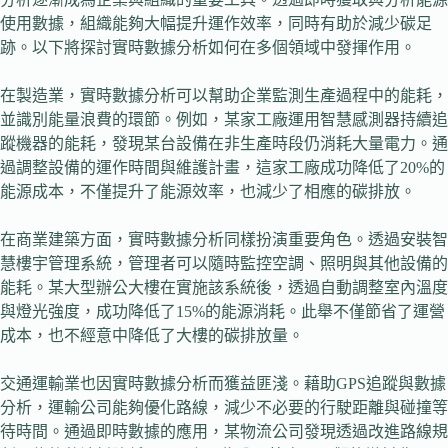
使用數據，組織能夠大幅提升運作效率，同時有助於減少碳足
跡。以下將探討實時數據分析如何在多個領域中發揮作用。
在製造業，實時數據分析可以幫助企業監測生產過程中的能耗，
並識別能量浪費的環節。例如，某家工廠運用智慧感測器持續追
蹤機器的能耗，發現某台設備在非生產時段仍消耗大量電力。通
過調整設備的運作時間與維護計畫，這家工廠成功降低了20%的
能源成本，不僅提升了能源效率，也減少了相應的碳排放。
在商業建築方面，實時數據分析同樣扮演重要角色。透過安裝智
慧樓宇管理系統，管理者可以隨時監控空調、照明與其他設備的
能耗。某大型辦公大樓在實施該系統後，透過自動調整室內溫度
與燈光強度，成功降低了15%的能源消耗。此舉不僅節省了運營
成本，也不經意中降低了大樓的碳排放量。
交通運輸業也因實時數據分析而獲益匪淺。藉助GPS追蹤與數據
分析，運輸公司能夠優化路線，減少不必要的行駛距離與碰撞等
待時間。通過即時數據的應用，某物流公司發現透過改進路線規