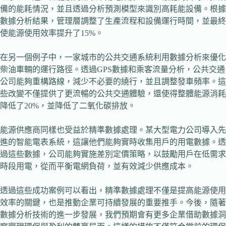
備的能耗情況，並且透過分析預測模型來識別高耗能設備。根據
數據分析結果，管理層調整了生產流程和設備運行時間，並最終
使能源使用效率提升了15%。
在另一個例子中，一家城市的公共交通系統利用數據分析來優化
柴油車輛的運行路徑。透過GPS數據和乘客流量分析，公共交通
公司能夠重構路線，減少不必要的繞行，並且調整發車頻率。這
些改變不僅提供了更流暢的公共交通體驗，還使得整體能源消耗
降低了20%，並降低了二氧化碳排放。
能源供應商同樣也受益於精準數據處理。某大型電力公司導入先
進的智能電表系統，這讓他們能夠實時收集用戶的用電數據。透
過這些數據，公司能夠實施差別定價策略，以鼓勵用戶在低需求
時段用電，從而平衡電網負荷，並有效減少供應成本。
透過這些成功案例可以看出，精準數據處理不僅是提高能源使用
效率的關鍵，也是推動企業可持續發展的重要推手。今後，隨著
數據分析技術的進一步發展，我們預期會有更多企業借助數據洞