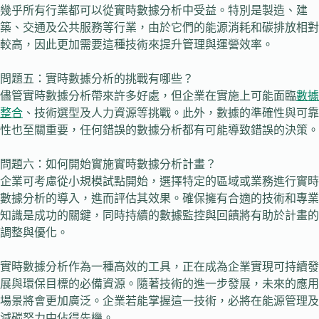
幾乎所有行業都可以從實時數據分析中受益。特別是製造、建
築、交通及公共服務等行業，由於它們的能源消耗和碳排放相對
較高，因此更加需要這種技術來提升管理與運營效率。
問題五：實時數據分析的挑戰有哪些？
儘管實時數據分析帶來許多好處，但企業在實施上可能面臨
數據
整合
、技術選型及人力資源等挑戰。此外，數據的準確性與可靠
性也至關重要，任何錯誤的數據分析都有可能導致錯誤的決策。
問題六：如何開始實施實時數據分析計畫？
企業可考慮從小規模試點開始，選擇特定的區域或業務進行實時
數據分析的導入，進而評估其效果。確保擁有合適的技術和專業
知識是成功的關鍵，同時持續的數據監控與回饋將有助於計畫的
調整與優化。
實時數據分析作為一種高效的工具，正在成為企業實現可持續發
展與環保目標的必備資源。隨著技術的進一步發展，未來的應用
場景將會更加廣泛。企業若能掌握這一技術，必將在能源管理及
減碳努力中佔得先機。