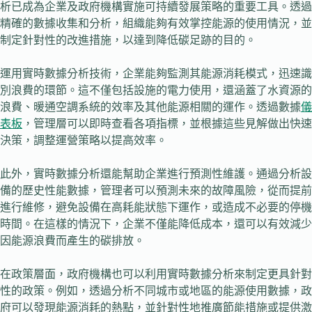
析已成為企業及政府機構實施可持續發展策略的重要工具。透過
精確的數據收集和分析，組織能夠有效掌控能源的使用情況，並
制定針對性的改進措施，以達到降低碳足跡的目的。
運用實時數據分析技術，企業能夠監測其能源消耗模式，迅速識
別浪費的環節。這不僅包括設施的電力使用，還涵蓋了水資源的
浪費、暖通空調系統的效率及其他能源相關的運作。透過數據
儀
表板
，管理層可以即時查看各項指標，並根據這些見解做出快速
決策，調整運營策略以提高效率。
此外，實時數據分析還能幫助企業進行預測性維護。通過分析設
備的歷史性能數據，管理者可以預測未來的故障風險，從而提前
進行維修，避免設備在高耗能狀態下運作，或造成不必要的停機
時間。在這樣的情況下，企業不僅能降低成本，還可以有效減少
因能源浪費而產生的碳排放。
在政策層面，政府機構也可以利用實時數據分析來制定更具針對
性的政策。例如，透過分析不同城市或地區的能源使用數據，政
府可以發現能源消耗的熱點，並針對性地推廣節能措施或提供激