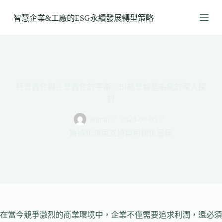
跳
智慧企業&工廠的ESG永續發展轉型策略
至
主
要
內
容
社會責任與企業責任的平衡：BI商業智能系統的深入探
討
admin
2024-09-05
數據化決策支持與可視化管理
在當今競爭激烈的商業環境中，企業不僅需要追求利潤，還必須