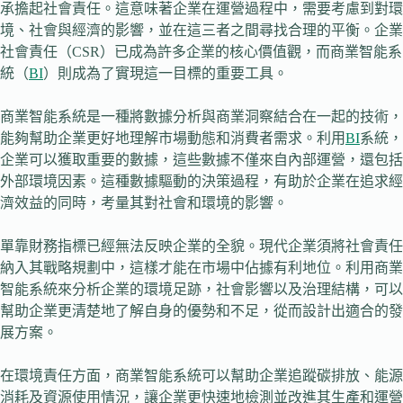
承擔起社會責任。這意味著企業在運營過程中，需要考慮到對環
境、社會與經濟的影響，並在這三者之間尋找合理的平衡。企業
社會責任（CSR）已成為許多企業的核心價值觀，而商業智能系
統（
BI
）則成為了實現這一目標的重要工具。
商業智能系統是一種將數據分析與商業洞察結合在一起的技術，
能夠幫助企業更好地理解市場動態和消費者需求。利用
BI
系統，
企業可以獲取重要的數據，這些數據不僅來自內部運營，還包括
外部環境因素。這種數據驅動的決策過程，有助於企業在追求經
濟效益的同時，考量其對社會和環境的影響。
單靠財務指標已經無法反映企業的全貌。現代企業須將社會責任
納入其戰略規劃中，這樣才能在市場中佔據有利地位。利用商業
智能系統來分析企業的環境足跡，社會影響以及治理結構，可以
幫助企業更清楚地了解自身的優勢和不足，從而設計出適合的發
展方案。
在環境責任方面，商業智能系統可以幫助企業追蹤碳排放、能源
消耗及資源使用情況，讓企業更快速地檢測並改進其生產和運營