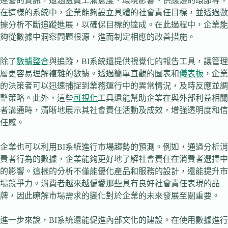
運營的資訊，還涵蓋員工滿意度、環境影響、供應鏈的環節等。
在這樣的系統中，企業能夠設立具體的社會責任目標，並透過數
據分析不斷追蹤進展，以確保目標的達成。在此過程中，企業能
夠從數據中洞察問題根源，進而制定相應的改善措施。
除了
數據整合
與追蹤，BI系統還提供視覺化的報告工具，讓管理
層更容易理解複雜的數據。透過簡單直觀的圖表和
儀表板
，企業
的決策者可以迅速捕捉到業務運行中的異常情況，及時反應並調
整策略。此外，這些
可視化
工具還能幫助企業在與外部利益相關
者溝通時，清晰地展示其社會責任活動及成效，增強透明度和信
任感。
企業也可以利用BI系統進行市場趨勢的預測。例如，通過分析消
費者行為的數據，企業能夠更好地了解社會責任在消費者選擇中
的影響。這樣的分析不僅能優化產品和服務的設計，還能提升市
場競爭力。消費者越來越偏愛那些具有良好社會責任表現的品
牌，因此瞭解市場需求的變化對於企業的未來發展至關重要。
進一步來說，BI系統還能促進內部文化的建設。在使用數據進行