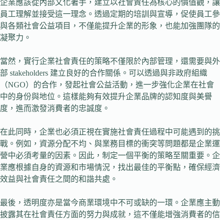
企業應該從內部文化著手，建立以社會責任為核心的價值觀，讓
員工理解並接受這一理念。透過定期的培訓與宣導，促使員工參
與各類社會公益項目，不僅能提升企業的形象，也能加強團隊的
凝聚力。
當然，實行企業社會責任的策略不僅限於內部管理，還需要與外
部 stakeholders 建立良好的合作關係。可以透過與非政府組織
（NGO）的合作，發起社會公益活動，進一步強化企業在社會
中的身份與地位。這樣能夠有效提升企業品牌的認知度與美譽
度，進而激發消費者的忠誠度。
在此同時，企業也必須正視在實施社會責任過程中可能遇到的挑
戰。例如，資源分配不均、與業務目標的衝突等問題都是企業運
營中必須考量的因素。因此，制定一個平衡的策略至關重要。企
業應根據自身的資源和市場情況，找出最佳的平衡點，確保經濟
效益與社會責任之間的和諧共處。
最後，透明度亦是當今商業環境中不可或缺的一環。企業應主動
披露其在社會責任方面的努力與成就，這不僅能增強消費者的信