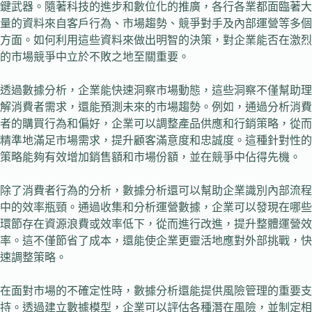
鍵武器。隨著科技的進步和數位化的推廣，各行各業都面臨著大
量的資料來自客戶行為、市場趨勢、競爭對手及內部運營等多個
方面。如何利用這些資料來做出明智的決策，對企業能否在激烈
的市場競爭中立於不敗之地至關重要。
透過數據分析，企業能快速洞察市場動態，這些洞察不僅幫助理
解消費者需求，還能預測未來的市場趨勢。例如，通過分析消費
者的購買行為和偏好，企業可以調整產品供應和行銷策略，從而
精準地滿足市場需求，提升顧客滿意度和忠誠度。這種針對性的
策略能夠有效增加銷售額和市場份額，並在競爭中佔得先機。
除了消費者行為的分析，數據分析還可以幫助企業識別內部流程
中的效率瓶頸。通過收集和分析運營數據，企業可以發現在哪些
環節存在資源浪費或效率低下，從而進行改進，提升整體運營效
率。這不僅節省了成本，還能使企業更靈活地應對外部挑戰，快
速調整策略。
在面對市場的不確定性時，數據分析還能提供風險管理的重要支
持。透過建立數據模型，企業可以評估各種潛在風險，並制定相