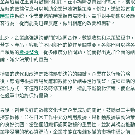
企業還需注重實時數據的利用。在市場瞬息萬變的情況下，獲取
及時的數據信息可以幫助企業迅速調整策略。例如，透過設置
實
時監控
系統，企業能夠隨時掌握市場變化、競爭對手動態以及顧
客行為，從而能夠迅速反應，做出相應的改變和創新。
此外，企業應強調跨部門的協同合作。數據收集和決策過程中，
營銷、產品、客服等不同部門的協作至關重要。各部門可以將各
自領域的
數據整合
，從多維度分析問題，從而得出更加全面的結
論，減少決策中的盲點。
持續的迭代和改進是數據驅動決策的關鍵。企業在執行新策略
後，應隨時根據市場反應和數據分析結果進行調整。這種靈活的
運作方式，不僅可以及時修正錯誤，還能不斷優化流程，使企業
在競爭中始終保持優勢。
最後，創建良好的數據文化也是企業成功的關鍵。鼓勵員工主動
探索數據，並在日常工作中充分利用數據，是推動數據驅動決策
的良好氛圍。當整個組織都認同數據的重要性，並將其視為推動
業務發展的核心資源時，企業才能在複雜多變的市場中穩步前