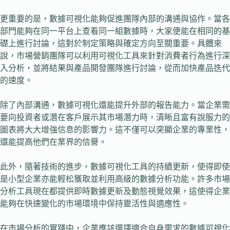
更重要的是，數據可視化能夠促進團隊內部的溝通與協作。當各
部門能夠在同一平台上查看同一組數據時，大家便能在相同的基
礎上進行討論，這對於制定策略與確定方向至關重要。具體來
說，市場營銷團隊可以利用可視化工具來針對消費者行為進行深
入分析，並將結果與產品開發團隊進行討論，從而加快產品迭代
的速度。
除了內部溝通，數據可視化還能提升外部的報告能力。當企業需
要向投資者或潛在客戶展示其市場潛力時，清晰且富有說服力的
圖表將大大增強信息的影響力。這不僅可以突顯企業的專業性，
還能提高他們在業界的信譽。
此外，隨著技術的進步，數據可視化工具的持續更新，使得即使
是小型企業亦能輕松獲取並利用高級的數據分析功能。許多市場
分析工具現在都提供即時數據更新及動態視覺效果，這使得企業
能夠在快速變化的市場環境中保持靈活性與適應性。
在市場分析的實踐中，企業應該選擇適合自身需求的數據可視化