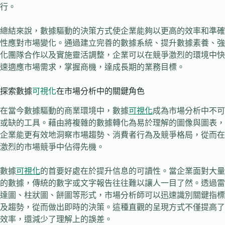
行。
總結來說，數據驅動的決策方式使企業能夠以更高的效率和準確
性應對市場變化。通過建立完善的數據系統、提升數據素養、強
化團隊合作以及實施靈活調整，企業可以在競爭激烈的環境中快
速適應市場需求，掌握商機，達成長期的業務目標。
探索數據
可視化
在市場分析中的關鍵角色
在當今數據驅動的商業環境中，數據
可視化
成為市場分析中不可
或缺的工具。藉由將複雜的數據轉化為易於理解的圖像與圖表，
企業能更有效地洞察市場趨勢、消費者行為及競爭格局，從而在
激烈的市場競爭中佔得先機。
數據
可視化
的首要好處在於提升信息的可讀性。當企業面對大量
的數據，傳統的數字或文字報告往往難以讓人一目了然。透過雷
達圖、柱狀圖、餅圖等形式，市場分析師可以迅速識別關鍵指標
及趨勢，從而做出即時的決策。這種直觀的呈現方式不僅提高了
效率，還減少了理解上的誤差。