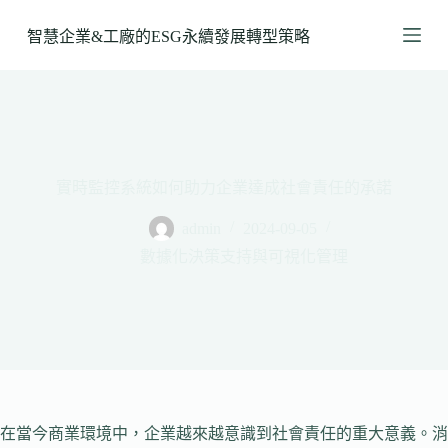
跳
智慧企業&工廠的ESG永續發展轉型策略
至
主
要
內
容
實時監控系統如何助力企業達成社會責任的承諾
admin
2024-09-05
數據化決策支持與可視化管理
在當今商業環境中，企業越來越意識到社會責任的重大意義。消