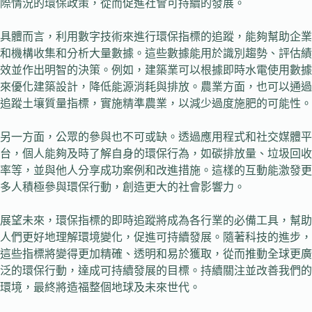
際情況的環保政策，從而促進社會可持續的發展。
具體而言，利用數字技術來進行環保指標的追蹤，能夠幫助企業
和機構收集和分析大量數據。這些數據能用於識別趨勢、評估績
效並作出明智的決策。例如，建築業可以根據即時水電使用數據
來優化建築設計，降低能源消耗與排放。農業方面，也可以通過
追蹤土壤質量指標，實施精準農業，以減少過度施肥的可能性。
另一方面，公眾的參與也不可或缺。透過應用程式和社交媒體平
台，個人能夠及時了解自身的環保行為，如碳排放量、垃圾回收
率等，並與他人分享成功案例和改進措施。這樣的互動能激發更
多人積極參與環保行動，創造更大的社會影響力。
展望未來，環保指標的即時追蹤將成為各行業的必備工具，幫助
人們更好地理解環境變化，促進可持續發展。隨著科技的進步，
這些指標將變得更加精確、透明和易於獲取，從而推動全球更廣
泛的環保行動，達成可持續發展的目標。持續關注並改善我們的
環境，最終將造福整個地球及未來世代。