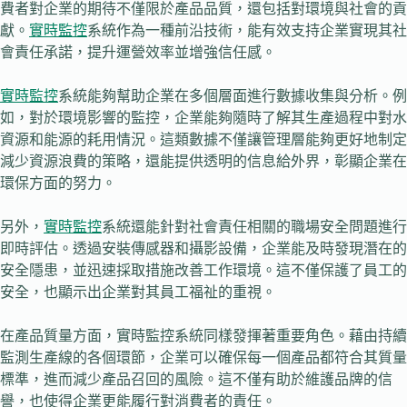
費者對企業的期待不僅限於產品品質，還包括對環境與社會的貢
獻。
實時監控
系統作為一種前沿技術，能有效支持企業實現其社
會責任承諾，提升運營效率並增強信任感。
實時監控
系統能夠幫助企業在多個層面進行數據收集與分析。例
如，對於環境影響的監控，企業能夠隨時了解其生產過程中對水
資源和能源的耗用情況。這類數據不僅讓管理層能夠更好地制定
減少資源浪費的策略，還能提供透明的信息給外界，彰顯企業在
環保方面的努力。
另外，
實時監控
系統還能針對社會責任相關的職場安全問題進行
即時評估。透過安裝傳感器和攝影設備，企業能及時發現潛在的
安全隱患，並迅速採取措施改善工作環境。這不僅保護了員工的
安全，也顯示出企業對其員工福祉的重視。
在產品質量方面，實時監控系統同樣發揮著重要角色。藉由持續
監測生產線的各個環節，企業可以確保每一個產品都符合其質量
標準，進而減少產品召回的風險。這不僅有助於維護品牌的信
譽，也使得企業更能履行對消費者的責任。