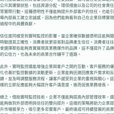
公示其運營狀態，包括資源分配、環保措施以及公司的社會責任
等實際行動。這種透明性不僅能夠提升外部客戶的信任，也能引
導內部員工建立忠誠感，因為他們能夠看到自己在企業目標實現
過程中的具體貢獻。
信任度同樣受到實時監控的影響。當企業確保數據透明且能夠隨
時驗證其正確性，消費者就更容易對品牌產生信任。消費者往往
會選擇那些能夠真實展現其業務運作的品牌，這不僅提升了品牌
的公信力，也為未來的商業合作鋪平了道路。
此外，實時監控還能增強企業與客戶之間的互動。客戶服務的優
化也基於監控數據的滾動更新，企業能夠迅速回應客戶需求和反
饋，並及時調整服務流程，讓客戶感受到企業的重視與關心。這
樣的立即反應能夠大幅提升客戶滿意度，進而促進業務增長。
總之，借助實時監控技術，企業不僅能夠提高內部管理效率，還
能夠做到外部透明與信任的雙向提升。這樣的策略將助力企業提
升市場競爭力，吸引更多忠實客戶，最終達成可持續發展的商業