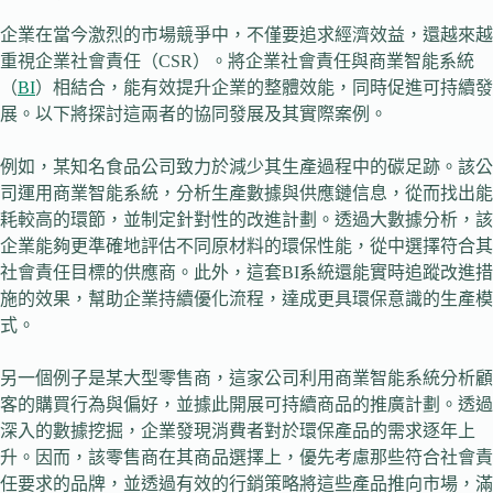
企業在當今激烈的市場競爭中，不僅要追求經濟效益，還越來越
重視企業社會責任（CSR）。將企業社會責任與商業智能系統
（
BI
）相結合，能有效提升企業的整體效能，同時促進可持續發
展。以下將探討這兩者的協同發展及其實際案例。
例如，某知名食品公司致力於減少其生產過程中的碳足跡。該公
司運用商業智能系統，分析生產數據與供應鏈信息，從而找出能
耗較高的環節，並制定針對性的改進計劃。透過大數據分析，該
企業能夠更準確地評估不同原材料的環保性能，從中選擇符合其
社會責任目標的供應商。此外，這套BI系統還能實時追蹤改進措
施的效果，幫助企業持續優化流程，達成更具環保意識的生產模
式。
另一個例子是某大型零售商，這家公司利用商業智能系統分析顧
客的購買行為與偏好，並據此開展可持續商品的推廣計劃。透過
深入的數據挖掘，企業發現消費者對於環保產品的需求逐年上
升。因而，該零售商在其商品選擇上，優先考慮那些符合社會責
任要求的品牌，並透過有效的行銷策略將這些產品推向市場，滿