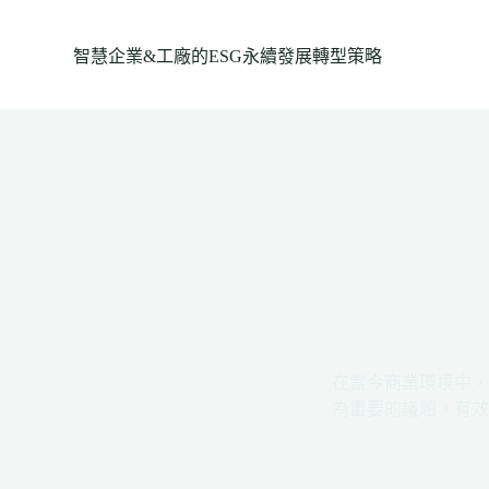
跳
至
智慧企業&工廠的ESG永續發展轉型策略
主
要
內
容
在當今商業環境中，
為重要的議題。有效