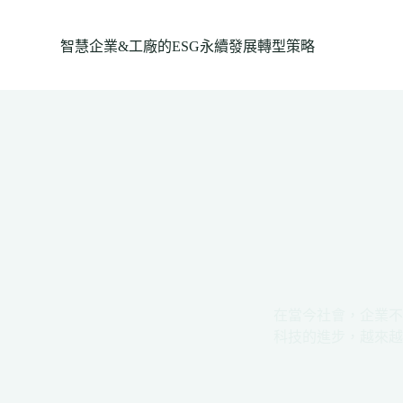
跳
至
智慧企業&工廠的ESG永續發展轉型策略
主
要
內
容
在當今社會，企業不
科技的進步，越來越