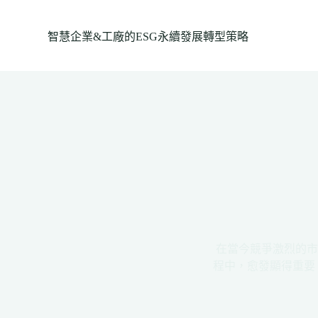
跳
至
智慧企業&工廠的ESG永續發展轉型策略
主
要
內
容
在當今競爭激烈的市
程中，愈發顯得重要