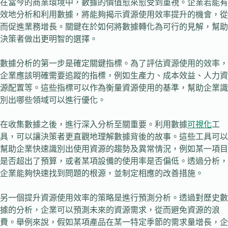
在當今的商業環境中，數據的價值愈來愈受到重視。企業若能有
效地分析和利用數據，將能夠揭示資源使用效率提升的機會，從
而促進業務增長。關鍵在於如何將數據轉化為可行的見解，幫助
決策者做出更明智的選擇。
數據分析的第一步是確定關鍵指標。為了評估資源使用的效率，
企業應該明確需要追蹤的指標，例如生產力、成本效益、人力資
源配置等。這些指標可以作為衡量資源使用的基準，幫助企業識
別出哪些領域可以進行優化。
在收集數據之後，進行深入分析至關重要。利用數據
可視化
工
具，可以讓決策者更直觀地理解數據背後的故事。這些工具可以
幫助企業快速識別出使用資源的趨勢及異常情況，例如某一項目
是否超出了預算，或者某項設備的使用率是否偏低。透過分析，
企業能夠快速找到問題的根源，並制定相應的改善措施。
另一個提升資源使用效率的策略是進行預測分析。透過對歷史數
據的分析，企業可以預測未來的資源需求，從而避免資源的浪
費。舉例來說，假如某項產品在某一特定季節的需求量增長，企