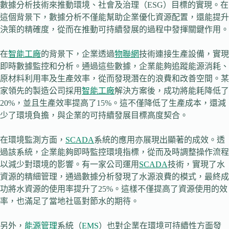
數據分析技術來推動環境、社會及治理（ESG）目標的實現。在
這個背景下，數據分析不僅能幫助企業優化資源配置，還能提升
決策的精確度，從而在推動可持續發展的過程中發揮關鍵作用。
在
智能工廠
的背景下，企業透過
物聯網
技術連接生產設備，實現
即時數據監控和分析。通過這些數據，企業能夠追蹤能源消耗、
原材料利用率及生產效率，從而發現潛在的浪費和改善空間。某
家領先的製造公司採用
智能工廠
解決方案後，成功將能耗降低了
20%，並且生產效率提高了15%。這不僅降低了生產成本，還減
少了環境負擔，與企業的可持續發展目標高度契合。
在環境監測方面，
SCADA
系統的應用亦展現出顯著的成效。透
過該系統，企業能夠即時監控環境指標，從而及時調整操作流程
以減少對環境的影響。有一家公司運用
SCADA
技術，實現了水
資源的精細管理，通過數據分析發現了水源浪費的模式，最終成
功將水資源的使用率提升了25%。這樣不僅提高了資源使用的效
率，也滿足了當地社區對節水的期待。
另外，
能源管理
系統（
EMS
）也對企業在環境可持續性方面發