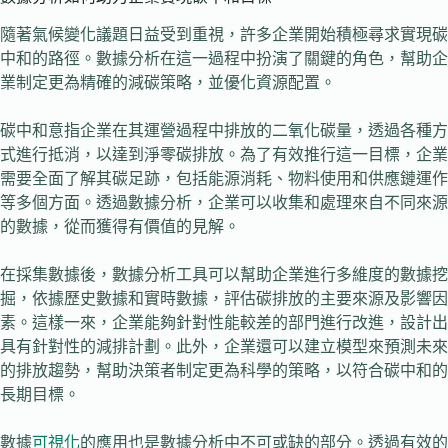
隨著氣候變化議題日益受到重視，許多企業開始積極尋求實現碳
中和的路徑。數據分析在這一過程中扮演了關鍵的角色，幫助企
業制定更為精確的減碳策略，並優化資源配置。
碳中和意指企業在其運營過程中排放的二氧化碳量，透過各種方
式進行抵消，以達到淨零碳排放。為了有效推行這一目標，企業
需要全面了解其碳足跡，包括能源消耗、物料使用和供應鏈運作
等多個方面。透過數據分析，企業可以收集和處理來自不同來源
的數據，從而獲得有價值的見解。
在採集數據後，數據分析工具可以幫助企業進行多維度的數據挖
掘，依據歷史數據和實時數據，評估碳排放的主要來源及影響因
素。這樣一來，企業能夠針對性能較差的部門進行改進，設計出
具有針對性的減排計劃。此外，企業還可以建立模型來預測未來
的排放趨勢，幫助決策者制定更為科學的策略，以符合碳中和的
長期目標。
數據
可視化
的應用也是數據分析中不可或缺的部分。透過有效的