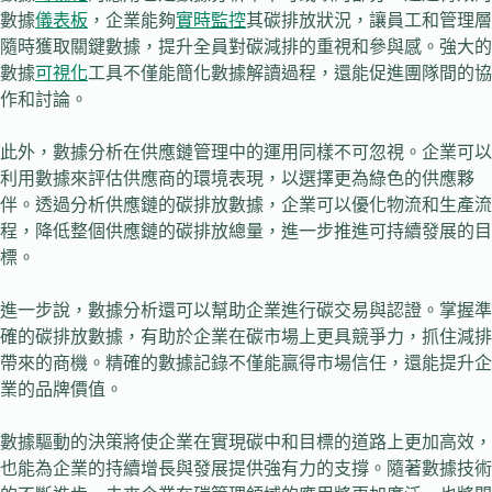
數據
儀表板
，企業能夠
實時監控
其碳排放狀況，讓員工和管理層
隨時獲取關鍵數據，提升全員對碳減排的重視和參與感。強大的
數據
可視化
工具不僅能簡化數據解讀過程，還能促進團隊間的協
作和討論。
此外，數據分析在供應鏈管理中的運用同樣不可忽視。企業可以
利用數據來評估供應商的環境表現，以選擇更為綠色的供應夥
伴。透過分析供應鏈的碳排放數據，企業可以優化物流和生產流
程，降低整個供應鏈的碳排放總量，進一步推進可持續發展的目
標。
進一步說，數據分析還可以幫助企業進行碳交易與認證。掌握準
確的碳排放數據，有助於企業在碳市場上更具競爭力，抓住減排
帶來的商機。精確的數據記錄不僅能贏得市場信任，還能提升企
業的品牌價值。
數據驅動的決策將使企業在實現碳中和目標的道路上更加高效，
也能為企業的持續增長與發展提供強有力的支撐。隨著數據技術