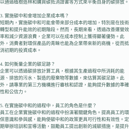
以通過植樹造林和購買碳抵消證書等方式來平衡自身的碳排放。
3. 實施碳中和會增加企業成本嗎？
短期內，實施碳中和可能會帶來部分成本的增加，特別是在技術
轉型和提升能效的初期階段。然而，長期來看，透過改善運營效
率和減少資源浪費，企業可以在成本控制上獲得顯著優勢。此
外，消費者對環保產品的青睞也能為企業帶來新的商機，從而抵
消初期的投資成本。
4. 如何衡量企業的碳足跡？
企業可以透過碳排放計算工具，根據其生產過程中所消耗的能
源、排放的污水、製造的廢棄物等數據，來估算其碳足跡。此
外，請專業的第三方機構進行審核和認證，能夠提升數據的準確
性和公信力。
5. 在實施碳中和的過程中，員工的角色是什麼？
員工在企業實施碳中和的過程中扮演著關鍵角色。提高員工的環
保意識和參與感，能夠使碳中和的政策更具可行性和有效性。定
期舉辦培訓和宣導活動，鼓勵員工提出創新的減碳措施，是提升