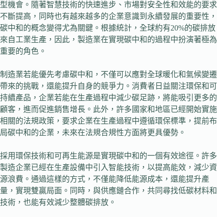
型機會。隨著智慧技術的快速進步、市場對安全性和效能的要求
不斷提高，同時也有越來越多的企業意識到永續發展的重要性，
碳中和的概念變得尤為關鍵。根據統計，全球約有20%的碳排放
來自工業生產，因此，製造業在實現碳中和的過程中扮演著極為
重要的角色。
制造業若能優先考慮碳中和，不僅可以應對全球暖化和氣候變遷
帶來的挑戰，還能提升自身的競爭力。消費者日益關注環保和可
持續產品，企業若能在生產過程中減少碳足跡，將能吸引更多的
顧客，進而促進銷售增長。此外，許多國家和地區已經開始實施
相關的法規政策，要求企業在生產過程中遵循環保標準，提前布
局碳中和的企業，未來在法規合規性方面將更具優勢。
採用環保技術和可再生能源是實現碳中和的一個有效途徑。許多
製造企業已經在生產設備中引入智能技術，以提高能效，減少資
源浪費。通過這樣的方式，不僅能降低能源成本，還能提升產
量，實現雙贏局面。同時，與供應鏈合作，共同尋找低碳材料和
技術，也能有效減少整體碳排放。