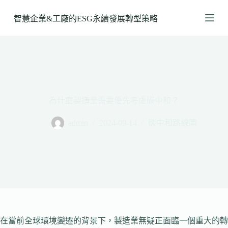
跳
智慧企業&工廠的ESG永續發展轉型策略
至
主
要
內
容
為什麼製造業需要優先考慮碳中和？
admin
2024-09-14
碳中和路線圖
在當前全球環境變遷的背景下，製造業無疑正面臨一個重大的轉