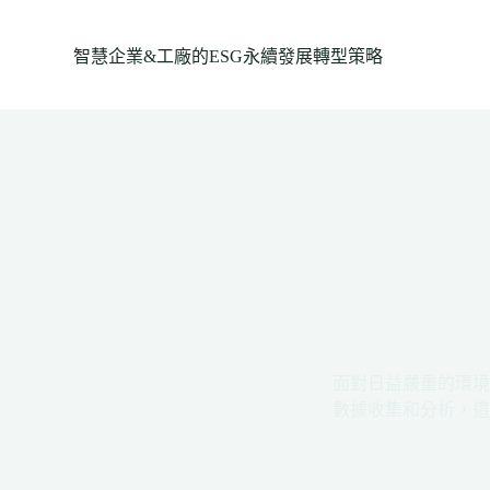
跳
至
智慧企業&工廠的ESG永續發展轉型策略
主
要
內
容
面對日益嚴重的環境
數據收集和分析，這