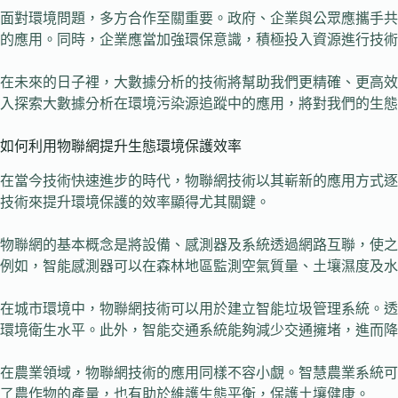
面對環境問題，多方合作至關重要。政府、企業與公眾應攜手共
的應用。同時，企業應當加強環保意識，積極投入資源進行技術
在未來的日子裡，大數據分析的技術將幫助我們更精確、更高效
入探索大數據分析在環境污染源追蹤中的應用，將對我們的生態
如何利用物聯網提升生態環境保護效率
在當今技術快速進步的時代，物聯網技術以其嶄新的應用方式逐
技術來提升環境保護的效率顯得尤其關鍵。
物聯網的基本概念是將設備、感測器及系統透過網路互聯，使之
例如，智能感測器可以在森林地區監測空氣質量、土壤濕度及水
在城市環境中，物聯網技術可以用於建立智能垃圾管理系統。透
環境衛生水平。此外，智能交通系統能夠減少交通擁堵，進而降
在農業領域，物聯網技術的應用同樣不容小覷。智慧農業系統可
了農作物的產量，也有助於維護生態平衡，保護土壤健康。