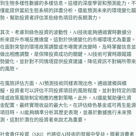
到生物多樣性數據的多樣信息。這樣的深度學習和預測能力，不
僅能提供當前生態系統的詳盡分析，還能預測未來的環境變化趨
勢，幫助投資者評估某些綠色項目的長期潛力。
其次，考慮到綠色投資的波動性，AI技術能夠通過實時數據分
析來提升市場反應速度。這對於快速變化的市場環境尤為重要。
在面對突發的環境政策調整或市場需求改變時，及時掌握信息並
做出相應調整，是保障投資成功的關鍵。AI技術可實時跟蹤趨
勢變化，並針對不同情境提供投資建議，降低資訊不對稱所帶來
的風險。
在風險評估方面，AI預測技術同樣表現出色。通過建模與模
擬，投資者可以評估不同投資項目的風險程度，並針對特定的環
境或政策風險制定相應的應對策略。此外，AI還能幫助優化資
金配置，最終實現收益的最大化。在評估綠色基金或可再生能源
項目時，AI能夠精準分析其歷史表現，並基於數據進行未來預
測，這對於潛在的投資者來說尤為重要。
社會責任投資（SRI）也將從AI技術的發展中受益。隨著消費者