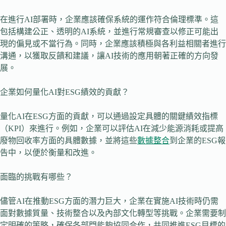
在進行AI部署時，企業應該確保系統的運作符合倫理標準。這
包括構建公正、透明的AI系統，並進行常規審查以修正可能出
現的偏見或不當行為。同時，企業應該積極與各利益相關者進行
溝通，以獲取反饋和建議，讓AI技術的應用朝著正確的方向發
展。
企業如何量化AI對ESG績效的貢獻？
量化AI在ESG方面的貢獻，可以通過設定具體的關鍵績效指標
（KPI）來進行。例如，企業可以評估AI在減少能源消耗或提高
廢物回收率方面的具體數據，並將這些
數據整合
到企業的ESG報
告中，以便於衡量和改進。
面臨的挑戰有哪些？
儘管AI在推動ESG方面的潛力巨大，企業在實施AI技術時仍需
面對數據質量、技術整合以及內部文化轉型等挑戰。企業需要制
定明確的策略，確保各部門能夠協同合作，共同推進ESG目標的